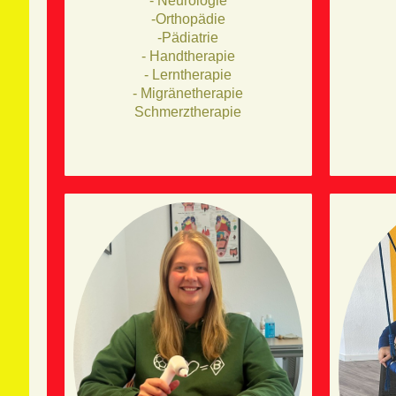
- Neurologie
-Orthopädie
-Pädiatrie
- Handtherapie
- Lerntherapie
- Migränetherapie
Schmerztherapie